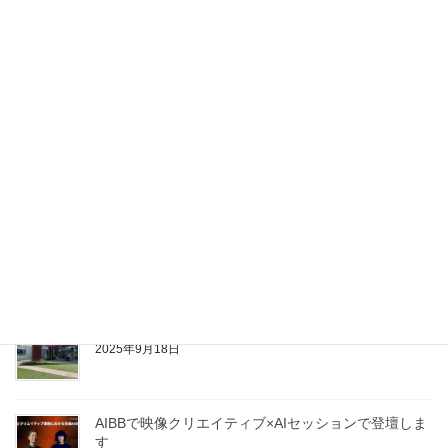
LAMPS スタートします
2026年4月1日
千葉で見た「アナログとデジタルを結ぶ現場のDX」
～DX×物流～
2026年1月20日
AI×映像の最前線が提示できたかもしれないAIBB
2025年9月29日
シリコンバレーへ行ってきました！
2025年9月18日
AIBBで映像クリエイティブ×AIセッションで登壇しま
す