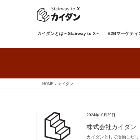
コ
ナ
ン
ビ
テ
ゲ
ン
ー
ツ
シ
カイダンとは～Stairway to X～
B2Bマーケティ
へ
ョ
ス
ン
キ
に
ッ
移
プ
動
HOME
カイダン
2024年10月29日
株式会社カイダン
カイダンとして活動しだし